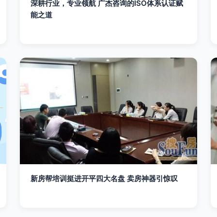
深耕行业，专业领航 广杰咨询的ISO体系认证赋
能之道
新房帮培训挺进开平四大名盘 卖房神器引惊叹